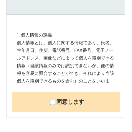
シ
ョ
ン
の
売
買・
1. 個人情報の定義
賃
個人情報とは、個人に関する情報であり、氏名、
貸
生年月日、住所、電話番号、FAX番号、電子メー
管
ルアドレス、画像などによって個人を識別できる
理
全
情報（当該情報のみでは識別できないが、他の情
国
報を容易に照合することができ、それにより当該
対
個人を識別できるものを含む）のことをいいま
応.
す。
投
資
同意します
マ
2. 個人情報の利用目的
ン
お客様からのお問い合わせに対する回答のため
シ
に、お名前、会社名、所在地、電子メールアドレ
ョ
スなどの情報提供をお願いしております。
ン・