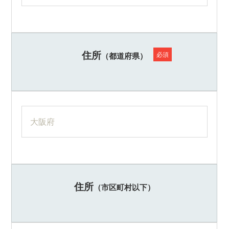
ご
提
供
す
る
住所
必須
こ
（都道府県）
と
を
お
約
束
致
し
ま
す。
住所
（市区町村以下）