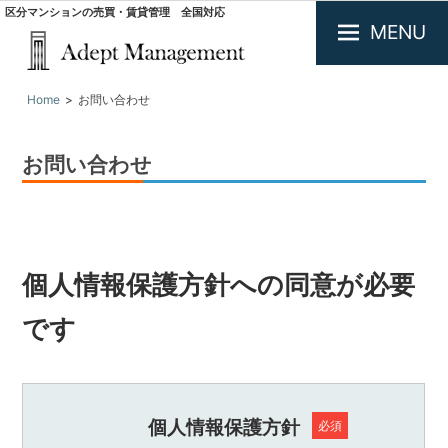
区分マンションの売買・賃貸管理 全国対応
MENU
大
Home
お問い合わせ
阪
で
投
お問い合わせ
資
用
不
動
産
の
個人情報保護方針への同意が必要
買
取・
です
査
定.
区
分
マ
個人情報保護方針
必須
ン