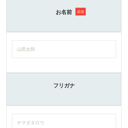
の
結果について
親
お名前
必須
個人情報の提供は任意ですが、情報提供をお願い
身
に
する項目の中で、お名前、会社名、所在地、電子
な
メールアドレスなどご連絡先を記入いただけなか
り、
った場合又は不備があった場合には、お問い合わ
お
せに対する回答ができないこともありますので、
客
ご了承下さい。
様
に
よ
8. 個人情報の提供について同意のご確認
り
「同意する」のボタンにチェックを入れ、送信し
良
ていただいたことで、上記1～8について、お客様
い
フリガナ
プ
からの同意を得たものといたします。
ラ
ン
ニ
ン
グ
を