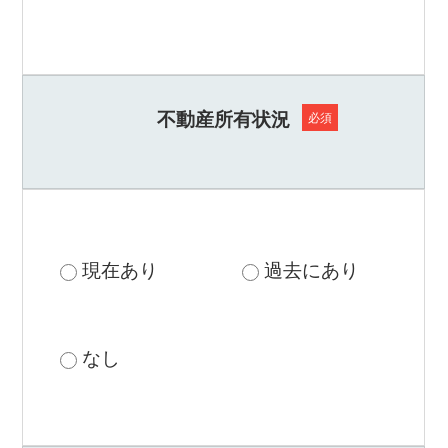
の業務委託等のために、当社の保有する個人情報
弊
を外部の業者にその委託業務遂行の目的に限定し
社
て預けること)をする場合がございます。業務委託
は
先は当社の基準により選定し、機密保持契約等を
様々
な
締結した上で個人情報の適切な取扱いを監督しま
不動産所有状況
必須
角
す。
度
か
6. 個人情報の開示などのお問い合わせについて
ら、
経
当社が保有する個人情報について、ご本人からの
験
開示のご要望や、事実と異なる場合の訂正、追
豊
加、削除のご依頼には、速やかに対応します。ま
現在あり
過去にあり
富
た、当社が保有する個人情報の利用又は第三者へ
な
ス
の提供に対して、ご本人から拒まれた場合には、
タ
速やかに対応します。以下、個人情報の取り扱い
ッ
なし
に関するお問い合わせ窓口までご連絡ください。
フ
E-mail : info@adept-m.net
が
皆
様
7. 個人情報を提供いただけなかった場合に生じる