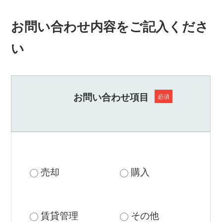
不
動
3. 個人情報の取り扱い
産
お問い合わせ内容をご記入くださ
ご提供頂いた個人情報は、登録者の個人情報が第
な
三者に不当に触れることがないよう、プライバシ
ら
い
ア
ー保護に努めさせていただきます。また、お客様
デ
からのお問い合わせに対して弊社の対応が終りま
プ
したら、お問い合わせ頂いた記録として登録させ
ト
て頂きますので、ご了承下さい。その他使用しな
マ
お問い合わせ項目
必須
ネ
くなった個人情報は破棄いたします。
ジ
メ
4. 個人情報の第三者への提供
ン
ご提供頂いた個人情報は、法令に基づく場合を除
ト
に
き、ご本人の同意がない限り第三者に開示・提供
お
売却
購入
しません。
任
せ
5. 個人情報の委託
下
さ
ご提供いただいた個人情報を外部に預託(情報処理
賃貸管理
その他
い。