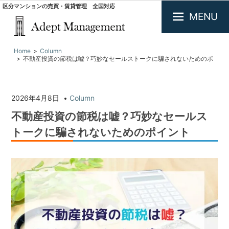
区分マンションの売買・賃貸管理 全国対応
MENU
大
Home
Column
阪
不動産投資の節税は嘘？巧妙なセールストークに騙されないためのポ
で
イント
投
資
用
2026年4月8日
Column
不
不動産投資の節税は嘘？巧妙なセールス
動
産
トークに騙されないためのポイント
の
買
取・
査
定.
区
分
マ
ン