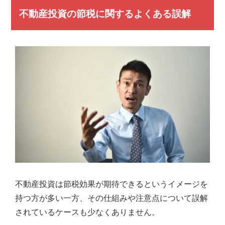
弊
不動産投資の節税に関するよくある誤解
社
は
様々
な
角
度
か
ら、
経
験
豊
富
な
ス
タ
ッ
不動産投資は節税効果が期待できるというイメージを
フ
持つ方が多い一方、その仕組みや注意点について誤解
が
皆
されているケースも少なくありません。
様