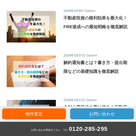
2026年4月9日
Column
不動産投資の複利効果を最大化！
FIRE達成への最短戦略を徹底解説
2026年3月27日
Column
解約通知書とは？書き方・提出期
限などの基礎知識を徹底解説
2026年3月21日
Column
金利上昇時代を乗り切る！不動産
物件査定
お問い合わせ
投資で失敗しないための対策と戦
略
0120-285-295
お問い合わせ専用ダイヤル
TEL: