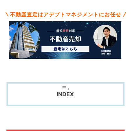
不
動
産
不動産査定はアデプトマネジメントにお任せ
な
ら
ア
デ
プ
ト
マ
ネ
ジ
メ
ン
ト
INDEX
に
お
任
せ
下
さ
い。