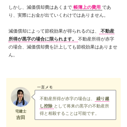
ご
しかし、減価償却費はあくまで
帳簿上の費用
であ
提
供
り、実際にお金が出ていくわけではありません。
す
る
減価償却によって節税効果が得られるのは、
不動産
こ
と
所得が黒字の場合に限られます。
不動産所得が赤字
を
の場合、減価償却費を計上しても節税効果はありませ
お
ん。
約
束
致
し
ま
す。
一言メモ
不動産所得が赤字の場合は、
繰り越
し控除
として将来の黒字の不動産所
得と相殺することは可能です。