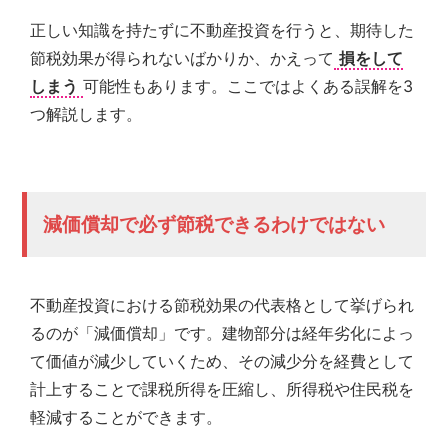
の
正しい知識を持たずに不動産投資を行うと、期待した
親
身
節税効果が得られないばかりか、かえって
損をして
に
しまう
可能性もあります。ここではよくある誤解を3
な
つ解説します。
り、
お
客
様
に
減価償却で必ず節税できるわけではない
よ
り
良
い
不動産投資における節税効果の代表格として挙げられ
プ
ラ
るのが「減価償却」です。建物部分は経年劣化によっ
ン
て価値が減少していくため、その減少分を経費として
ニ
計上することで課税所得を圧縮し、所得税や住民税を
ン
グ
軽減することができます。
を