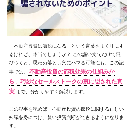
シ
ョ
ン
の
売
買・
賃
「不動産投資は節税になる」という言葉をよく耳にす
貸
管
るけれど、本当でしょうか？ この謳い文句だけで飛
理
びつくと、思わぬ落とし穴にハマる可能性も。この記
全
不動産投資の節税効果の仕組みか
事では、
国
対
ら、巧妙なセールストークの裏に隠された真
応.
実
まで、分かりやすく解説します。
投
資
マ
この記事を読めば、不動産投資の節税に関する正しい
ン
シ
知識を身につけ、賢い投資判断ができるようになりま
ョ
す。
ン・