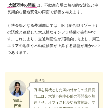
の
大阪万博の開催
は、不動産市場に短期的な活況と中
親
長期的な構造変化の両面で影響を与えます。
身
に
な
万博会場となる夢洲周辺では、IR（統合型リゾート）
り、
の誘致と連動した大規模なインフラ整備が進行中で
お
客
す。これにより、交通利便性が飛躍的に向上し、周辺
様
エリアの地価や不動産価値が上昇する基盤が築かれつ
に
つあります。
よ
り
良
い
プ
ラ
一言メモ
ン
ニ
万博を契機とした国内外からの注目度
ン
向上は、大阪市内中心部の再開発を加
グ
速させ、オフィスビルや商業施設、マ
を