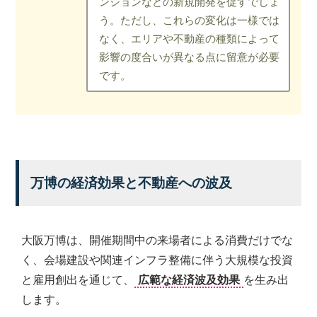
ンションなどの新規開発を促すでしょ
ご
提
う。ただし、これらの変化は一様では
供
なく、エリアや不動産の種類によって
す
影響の度合いが異なる点に留意が必要
る
です。
こ
と
を
お
約
束
致
万博の経済効果と不動産への波及
し
ま
す。
大阪万博は、開催期間中の来場者による消費だけでな
く、会場建設や関連インフラ整備に伴う大規模な投資
と雇用創出を通じて、
広範な経済波及効果
を生み出
します。