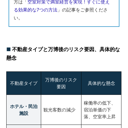
方は「
空室対策で満室経営を実現！すぐに使え
る効果的な7つの方法
」の記事をご参照くださ
い。
不動産タイプと万博後のリスク要因、具体的な
懸念
万博後のリスク
不動産タイプ
具体的な懸念
要因
稼働率の低下、
ホテル・民泊
観光客数の減少
宿泊単価の下
施設
落、空室率上昇