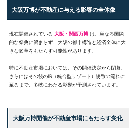
弊
大阪万博が不動産に与える影響の全体像
社
は
様々
な
現在開催されている
大阪・関西万博
は、単なる国際
角
的な祭典に留まらず、大阪の都市構造と経済全体に大
度
きな変革をもたらす可能性があります。
か
ら、
経
特に不動産市場においては、その開催決定から閉幕、
験
さらにはその後のIR（統合型リゾート）誘致の流れに
豊
富
至るまで、多岐にわたる影響が予測されています。
な
ス
タ
ッ
フ
大阪万博開催が不動産市場にもたらす変化
が
皆
様