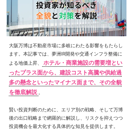
シ
ョ
ン
の
売
買・
賃
大阪万博は不動産市場に多岐にわたる影響をもたらし
貸
管
ます。本記事では、夢洲IR開発や交通インフラ整備に
理
ホテル・商業施設の需要増とい
よる地価上昇、
全
ったプラス面から、建設コスト高騰や供給過
国
対
多の懸念といったマイナス面まで、その全貌
応.
投
を徹底解説
。
資
マ
賢い投資判断のために、エリア別の戦略、そして万博
ン
シ
後の出口戦略まで網羅的に解説し、リスクを抑えつつ
ョ
投資機会を最大化する具体的な知見を提供します。
ン・