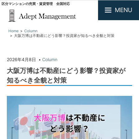
区分マンションの売買・賃貸管理 全国対応
MENU
大
Home
Column
阪
大阪万博は不動産にどう影響？投資家が知るべき全貌と対策
で
投
資
用
2026年4月8日
Column
不
大阪万博は不動産にどう影響？投資家が
動
産
知るべき全貌と対策
の
買
取・
査
定.
区
分
マ
ン