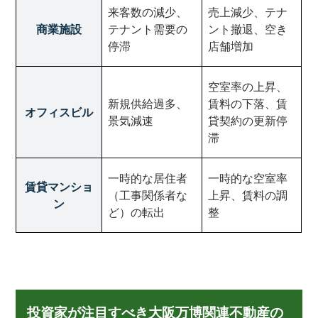
来客数の減少、
売上減少、テナ
商業施設
テナント需要の
ント撤退、空き
停滞
店舗増加
空室率の上昇、
新規供給過多、
賃料の下落、賃
オフィスビル
景気減速
貸契約の更新停
滞
一時的な居住者
一時的な空室率
賃貸マンショ
（工事関係者な
上昇、賃料の調
ン
ど）の転出
整
投資家が注目すべき大阪万博関連不動産の