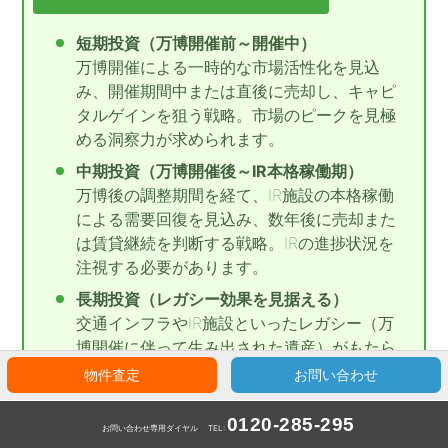
短期投資（万博開催前～開催中）
万博開催による一時的な市場活性化を見込
み、開催期間中または直後に売却し、キャピ
タルゲインを狙う戦略。市場のピークを見極
める洞察力が求められます。
中期投資（万博開催後～IR本格稼働期）
万博後の調整期間を経て、IR施設の本格稼働
による需要回復を見込み、数年後に売却また
は賃貸継続を判断する戦略。IRの進捗状況を
注視する必要があります。
長期投資（レガシー効果を見据える）
交通インフラやIR施設といったレガシー（万
博開催に伴って生み出された遺産）がもたら
す都市全体の価値向上を期待し、安定的な賃
物件査定
お問い合わせ
料収入を長期的に確保する戦略。物件の立地
や汎用性が重要になります。
0120-285-295
お問い合わせ専用ダイヤル
TEL: