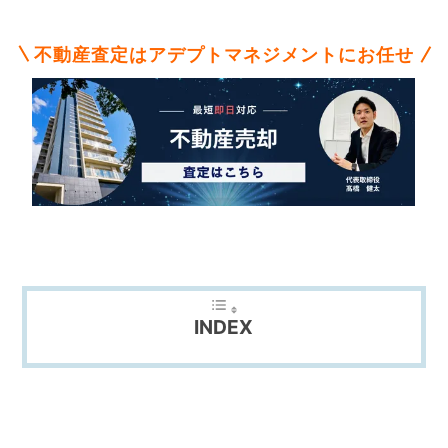
不
動
産
不動産査定はアデプトマネジメントにお任せ
な
ら
ア
デ
プ
ト
マ
ネ
ジ
メ
ン
ト
に
INDEX
お
任
せ
下
さ
い。