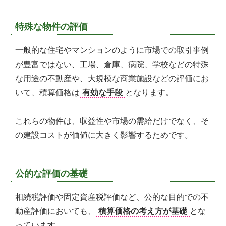
ご
提
供
特殊な物件の評価
す
る
一般的な住宅やマンションのように市場での取引事例
こ
が豊富ではない、工場、倉庫、病院、学校などの特殊
と
を
な用途の不動産や、大規模な商業施設などの評価にお
お
いて、積算価格は
有効な手段
となります。
約
束
致
これらの物件は、収益性や市場の需給だけでなく、そ
し
の建設コストが価値に大きく影響するためです。
ま
す。
公的な評価の基礎
相続税評価や固定資産税評価など、公的な目的での不
動産評価においても、
積算価格の考え方が基礎
とな
っています。