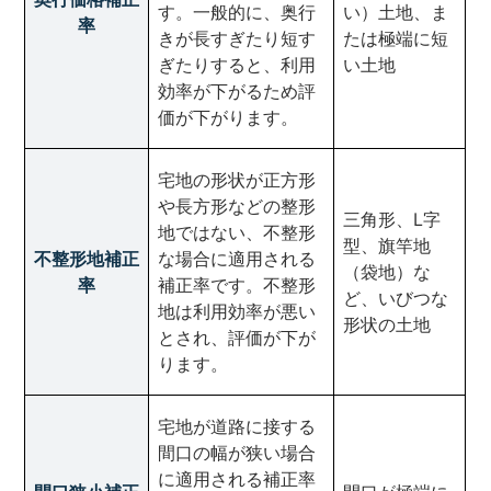
す。一般的に、奥行
い）土地、ま
率
きが長すぎたり短す
たは極端に短
ぎたりすると、利用
い土地
効率が下がるため評
価が下がります。
宅地の形状が正方形
や長方形などの整形
三角形、L字
地ではない、不整形
型、旗竿地
不整形地補正
な場合に適用される
（袋地）な
率
補正率です。不整形
ど、いびつな
地は利用効率が悪い
形状の土地
とされ、評価が下が
ります。
宅地が道路に接する
間口の幅が狭い場合
に適用される補正率