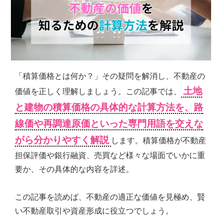
シ
ョ
ン
の
売
買・
賃
「積算価格とは何か？」その疑問を解消し、不動産の
貸
管
土地
価値を正しく理解しましょう。この記事では、
理
と建物の積算価格の具体的な計算方法を、路
全
国
線価や再調達原価といった専門用語を交えな
対
がら分かりやすく解説
します。積算価格が不動産
応.
投
担保評価や銀行融資、売買など様々な場面でいかに重
資
要か、その具体的な内容を詳述。
マ
ン
シ
この記事を読めば、不動産の適正な価値を見極め、賢
ョ
い不動産取引や資産形成に役立つでしょう。
ン・