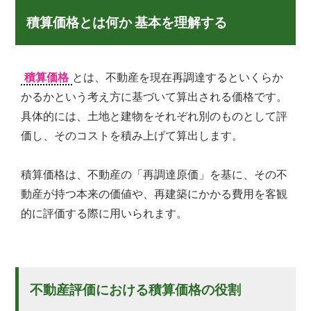
弊
積算価格とは何か 基本を理解する
社
は
様々
な
積算価格
とは、不動産を現在再調達するといくらか
角
かるかという考え方に基づいて算出される価格です。
度
具体的には、土地と建物をそれぞれ別のものとして評
か
ら、
価し、そのコストを積み上げて算出します。
経
験
積算価格は、不動産の「再調達原価」を基に、その不
豊
富
動産が持つ本来の価値や、再建築にかかる費用を客観
な
的に評価する際に用いられます。
ス
タ
ッ
フ
が
不動産評価における積算価格の役割
皆
様