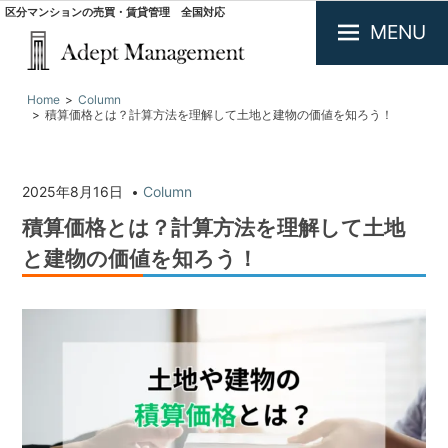
区分マンションの売買・賃貸管理 全国対応
MENU
大
Home
Column
阪
積算価格とは？計算方法を理解して土地と建物の価値を知ろう！
で
投
資
用
2025年8月16日
Column
不
積算価格とは？計算方法を理解して土地
動
産
と建物の価値を知ろう！
の
買
取・
査
定.
区
分
マ
ン