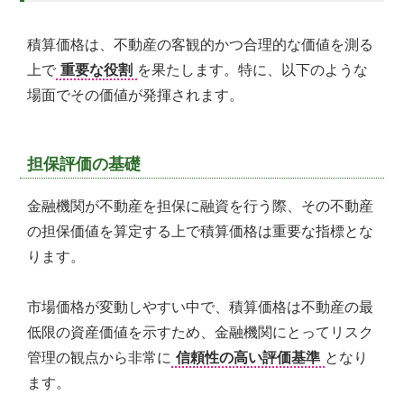
の
親
積算価格は、不動産の客観的かつ合理的な価値を測る
身
に
上で
重要な役割
を果たします。特に、以下のような
な
場面でその価値が発揮されます。
り、
お
客
様
担保評価の基礎
に
よ
金融機関が不動産を担保に融資を行う際、その不動産
り
の担保価値を算定する上で積算価格は重要な指標とな
良
ります。
い
プ
ラ
市場価格が変動しやすい中で、積算価格は不動産の最
ン
低限の資産価値を示すため、金融機関にとってリスク
ニ
ン
管理の観点から非常に
信頼性の高い評価基準
となり
グ
ます。
を