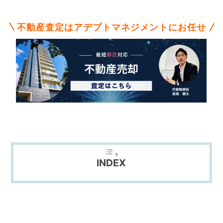
不
動
産
不動産査定はアデプトマネジメントにお任せ
な
ら
ア
デ
プ
ト
マ
ネ
ジ
メ
ン
ト
に
INDEX
お
任
せ
下
さ
い。