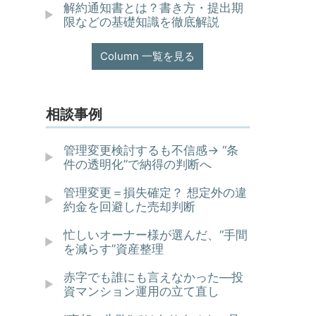
解約通知書とは？書き方・提出期
限などの基礎知識を徹底解説
Column 一覧を見る
相談事例
管理変更検討するも不信感→ “条
件の透明化”で納得の判断へ
管理変更＝損失確定？ 想定外の違
約金を回避した売却判断
忙しいオーナー様が選んだ、“手間
を減らす”資産整理
赤字でも誰にも言えなかった—投
資マンション運用の立て直し