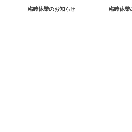
下
臨時休業のお知らせ
臨時休業
さ
い。
弊
社
は
様々
な
角
度
か
ら、
経
験
豊