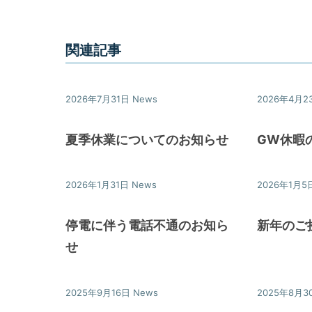
な
ら
ア
関連記事
デ
プ
2026年7月31日
News
2026年4月2
ト
マ
夏季休業についてのお知らせ
GW休暇
ネ
ジ
2026年1月31日
News
2026年1月5
メ
ン
停電に伴う電話不通のお知ら
新年のご
ト
せ
に
お
任
2025年9月16日
News
2025年8月3
せ