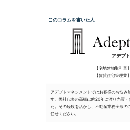
理
全
このコラムを書いた人
国
対
応.
投
アデプ
資
マ
【宅地建物取引業
ン
【賃貸住宅管理業
シ
ョ
アデプトマネジメントではお客様のお悩み
ン・
す。弊社代表の髙橋は約20年に渡り売買
た。その経験を活かし、不動産業務全般の
不
任せください。
動
産