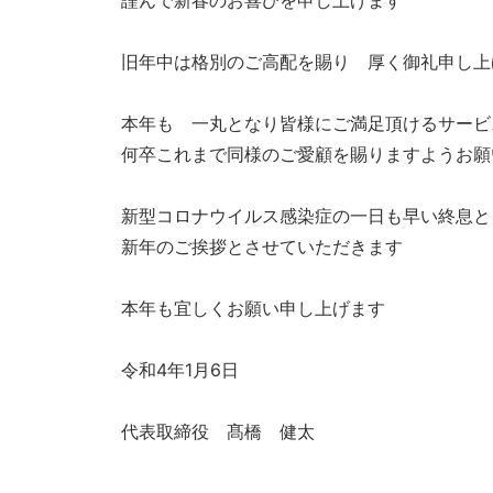
謹んで新春のお喜びを申し上げます
取・
査
旧年中は格別のご高配を賜り 厚く御礼申し上
定.
区
本年も 一丸となり皆様にご満足頂けるサービ
分
何卒これまで同様のご愛顧を賜りますようお願
マ
ン
新型コロナウイルス感染症の一日も早い終息と
シ
新年のご挨拶とさせていただきます
ョ
ン
本年も宜しくお願い申し上げます
の
売
令和4年1月6日
買・
賃
代表取締役 髙橋 健太
貸
管