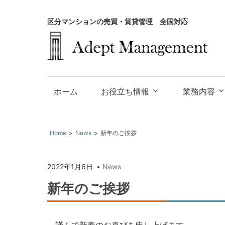
区分マンションの売買・賃貸管理 全国対応
大
阪
お役立ち情報
業務内容
で
投
資
Home
News
新年のご挨拶
用
不
2022年1月6日
News
動
産
新年のご挨拶
の
買