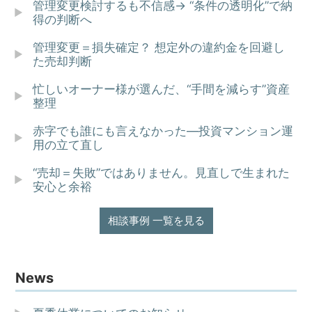
管理変更検討するも不信感→ “条件の透明化”で納
得の判断へ
管理変更＝損失確定？ 想定外の違約金を回避し
た売却判断
忙しいオーナー様が選んだ、“手間を減らす”資産
整理
赤字でも誰にも言えなかった—投資マンション運
用の立て直し
“売却＝失敗”ではありません。見直しで生まれた
安心と余裕
相談事例 一覧を見る
News