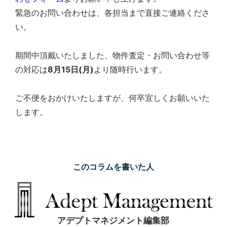
シ
緊急のお問い合わせは、各担当まで直接ご連絡くださ
ョ
い。
ン
の
売
期間中頂戴いたしました、物件査定・お問い合わせ等
買・
の対応は
8月15日(月)
より随時行います。
賃
貸
管
ご不便をおかけいたしますが、何卒宜しくお願いいた
理
します。
全
国
対
応.
投
資
このコラムを書いた人
マ
ン
シ
ョ
ン・
アデプトマネジメント編集部