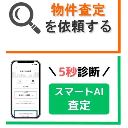
ご
提
供
す
る
こ
と
を
お
約
束
致
し
ま
す。