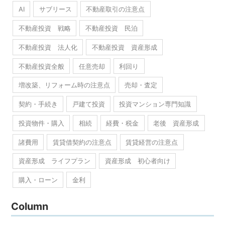
AI
サブリース
不動産取引の注意点
不動産投資 戦略
不動産投資 民泊
不動産投資 法人化
不動産投資 資産形成
不動産投資全般
任意売却
利回り
増改築、リフォーム時の注意点
売却・査定
契約・手続き
戸建て投資
投資マンション専門知識
投資物件・購入
相続
経費・税金
老後 資産形成
諸費用
賃貸借契約の注意点
賃貸経営の注意点
資産形成 ライフプラン
資産形成 初心者向け
購入・ローン
金利
Column