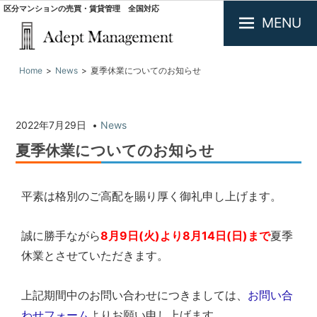
区分マンションの売買・賃貸管理 全国対応
MENU
大
Home
News
夏季休業についてのお知らせ
阪
で
投
資
2022年7月29日
News
用
不
夏季休業についてのお知らせ
動
産
の
平素は格別のご高配を賜り厚く御礼申し上げます。
買
取・
誠に勝手ながら
8月9日(火)より8月14日(日)まで
夏季
査
定.
休業とさせていただきます。
区
分
上記期間中のお問い合わせにつきましては、
お問い合
マ
ン
わせフォーム
よりお願い申し上げます。