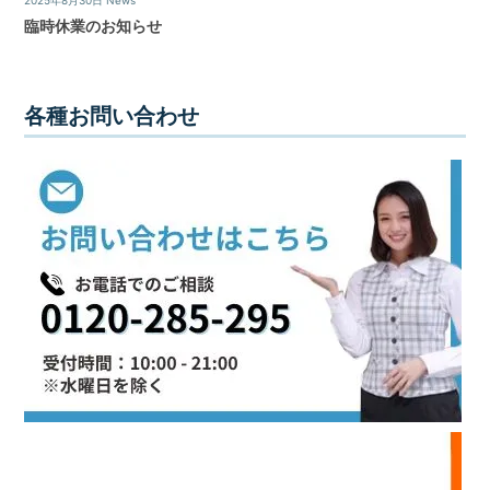
の
臨時休業のお知らせ
親
身
に
な
各種お問い合わせ
り、
お
客
様
に
よ
り
良
い
プ
ラ
ン
ニ
ン
グ
を