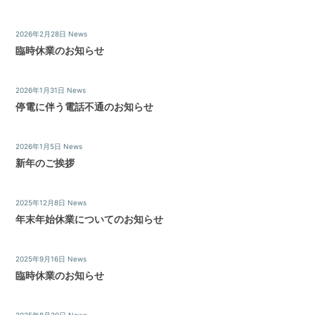
弊
社
2026年2月28日
News
は
臨時休業のお知らせ
様々
な
角
2026年1月31日
News
度
停電に伴う電話不通のお知らせ
か
ら、
経
2026年1月5日
News
験
新年のご挨拶
豊
富
2025年12月8日
News
な
年末年始休業についてのお知らせ
ス
タ
ッ
2025年9月16日
News
フ
臨時休業のお知らせ
が
皆
様
2025年8月30日
News