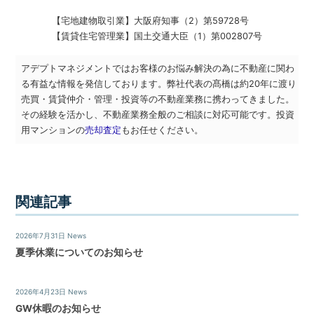
不
動
【宅地建物取引業】
大阪府知事（2）第59728号
産
【賃貸住宅管理業】
国土交通大臣（1）第002807号
な
ら
アデプトマネジメントではお客様のお悩み解決の為に不動産に関わ
ア
る有益な情報を発信しております。弊社代表の髙橋は約20年に渡り
デ
売買・賃貸仲介・管理・投資等の不動産業務に携わってきました。
プ
その経験を活かし、不動産業務全般のご相談に対応可能です。投資
ト
用マンションの
売却査定
もお任せください。
マ
ネ
ジ
メ
ン
関連記事
ト
に
2026年7月31日
News
お
夏季休業についてのお知らせ
任
せ
下
2026年4月23日
News
さ
GW休暇のお知らせ
い。