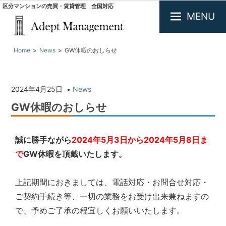
区分マンションの売買・賃貸管理 全国対応
MENU
大
Home
News
GW休暇のおしらせ
阪
で
投
資
2024年4月25日
News
用
不
GW休暇のおしらせ
動
産
の
誠に勝手ながら
2024年5月3日から2024年5月8日ま
買
で
GW休暇を頂戴いたします。
取・
査
定.
上記期間におきましては、電話対応・お問合せ対応・
区
ご契約手続き等、一切の業務をお受け出来兼ねますの
分
で、予めご了承の程宜しくお願いいたします。
マ
ン