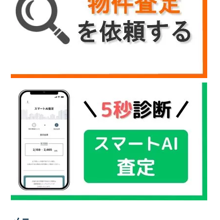
ご
提
供
す
る
こ
と
を
お
約
束
致
し
ま
す。