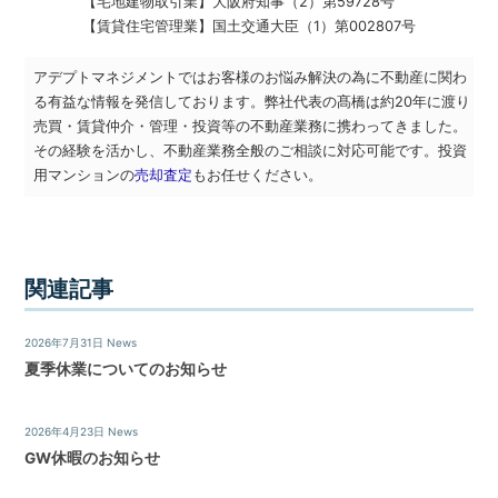
【宅地建物取引業】
大阪府知事（2）第59728号
不
【賃貸住宅管理業】
国土交通大臣（1）第002807号
動
産
な
アデプトマネジメントではお客様のお悩み解決の為に不動産に関わ
ら
る有益な情報を発信しております。弊社代表の髙橋は約20年に渡り
ア
売買・賃貸仲介・管理・投資等の不動産業務に携わってきました。
デ
その経験を活かし、不動産業務全般のご相談に対応可能です。投資
プ
用マンションの
売却査定
もお任せください。
ト
マ
ネ
ジ
関連記事
メ
ン
ト
2026年7月31日
News
に
夏季休業についてのお知らせ
お
任
せ
2026年4月23日
News
下
GW休暇のお知らせ
さ
い。