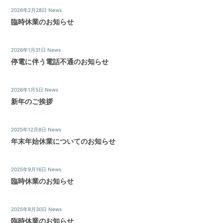
弊
2026年2月28日
News
社
臨時休業のお知らせ
は
様々
2026年1月31日
News
な
角
停電に伴う電話不通のお知らせ
度
か
2026年1月5日
News
ら、
新年のご挨拶
経
験
豊
2025年12月8日
News
富
年末年始休業についてのお知らせ
な
ス
タ
2025年9月16日
News
ッ
臨時休業のお知らせ
フ
が
皆
2025年8月30日
News
様
臨時休業のお知らせ