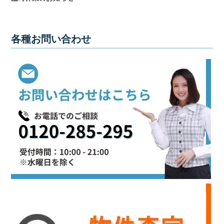
の
親
身
各種お問い合わせ
に
な
り、
お
客
様
に
よ
り
良
い
プ
ラ
ン
ニ
ン
グ
を