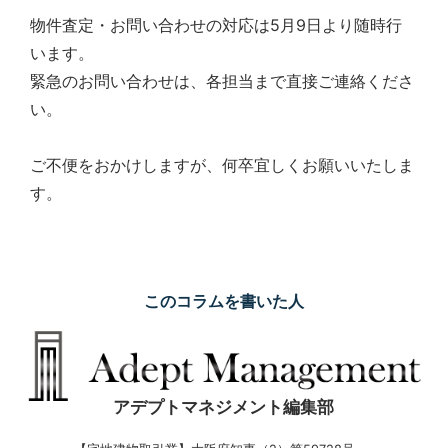
シ
物件査定・お問い合わせの対応は5月9日より随時行
ョ
います。
ン
の
緊急のお問い合わせは、各担当まで直接ご連絡くださ
売
い。
買・
賃
貸
ご不便をおかけしますが、何卒宜しくお願いいたしま
管
す。
理
全
国
対
応.
このコラムを書いた人
投
資
マ
ン
シ
アデプトマネジメント編集部
ョ
ン・