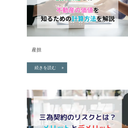
取・
査
定.
区
分
マ
産担
ン
シ
ョ
続きを読む »
ン
の
売
買・
賃
貸
管