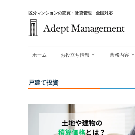
区分マンションの売買・賃貸管理 全国対応
大
阪
お役立ち情報
業務内容
で
投
資
戸建て投資
用
不
動
産
の
買