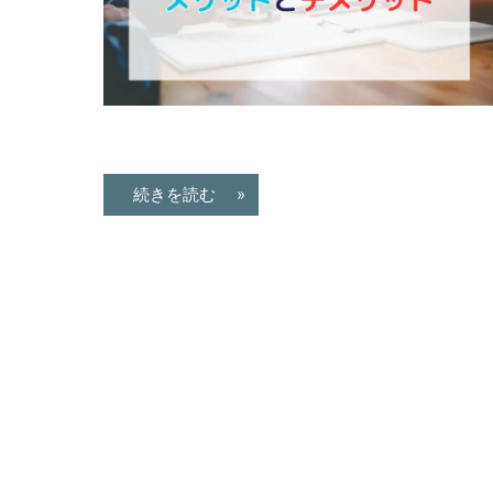
理
全
国
対
応.
投
続きを読む »
資
マ
ン
シ
ョ
ン・
不
動
産