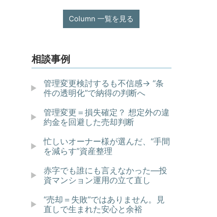
Column 一覧を見る
相談事例
管理変更検討するも不信感→ “条
件の透明化”で納得の判断へ
管理変更＝損失確定？ 想定外の違
約金を回避した売却判断
忙しいオーナー様が選んだ、“手間
を減らす”資産整理
赤字でも誰にも言えなかった—投
資マンション運用の立て直し
“売却＝失敗”ではありません。見
直しで生まれた安心と余裕