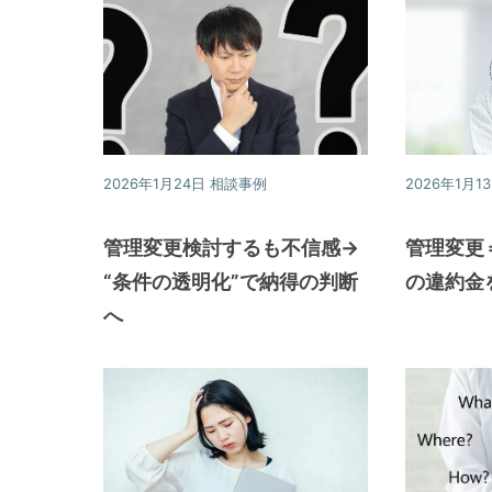
提
供
す
る
こ
と
2026年1月24日
相談事例
2026年1月1
を
お
管理変更検討するも不信感→
管理変更
約
“条件の透明化”で納得の判断
の違約金
束
へ
致
し
ま
す。