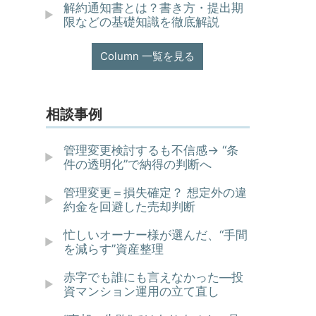
解約通知書とは？書き方・提出期
限などの基礎知識を徹底解説
Column 一覧を見る
相談事例
管理変更検討するも不信感→ “条
件の透明化”で納得の判断へ
管理変更＝損失確定？ 想定外の違
約金を回避した売却判断
忙しいオーナー様が選んだ、“手間
を減らす”資産整理
赤字でも誰にも言えなかった—投
資マンション運用の立て直し