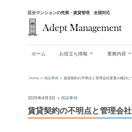
区分マンションの売買・賃貸管理 全国対応
大
阪
お役立ち情報
業務内容
で
投
資
Home
相談事例
賃貸契約の不明点と管理会社変更の検討に
用
不
2025年4月3日
相談事例
動
産
賃貸契約の不明点と管理会
の
買