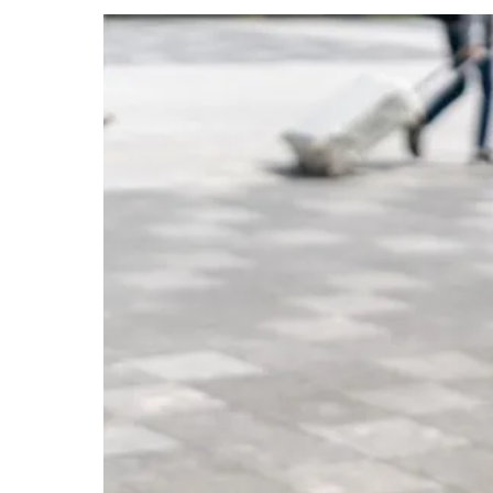
取・
査
定.
区
分
マ
ン
シ
ョ
ン
の
売
買・
賃
貸
管