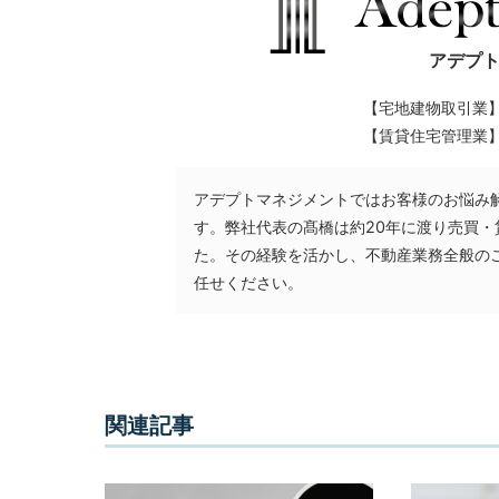
客
アデプ
様
に
【宅地建物取引業
よ
【賃貸住宅管理業
り
良
アデプトマネジメントではお客様のお悩み
い
す。弊社代表の髙橋は約20年に渡り売買
た。その経験を活かし、不動産業務全般の
プ
任せください。
ラ
ン
ニ
ン
グ
関連記事
を
ご