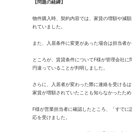
【問題の経緯】
な
ら
物件購入時、契約内容では、家賃の増額や減額
ア
れていました。
デ
プ
また、入居条件に変更があった場合は担当者か
ト
マ
ところが、賃貸条件についてF様が管理会社に問
ネ
円違っていることが判明しました。
ジ
メ
さらに、入居者が変わった際に連絡を受けるは
ン
家賃が増額されていたことも知らなかったため
ト
に
F様が営業担当者に確認したところ、「すでに
お
応を受けました。
任
せ