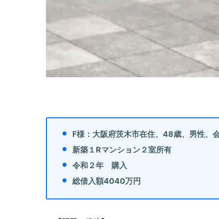
理
全
国
対
応.
投
資
マ
ン
F様：大阪府茨木市在住、48歳、男性、
シ
新築１Rマンション２室所有
ョ
令和２年 購入
ン・
不
総借入額4040万円
動
産