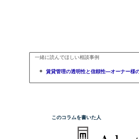
富
な
ス
タ
ッ
フ
一緒に読んでほしい相談事例
が
皆
賃貸管理の透明性と信頼性—オーナー様
様
の
親
身
に
このコラムを書いた人
な
り、
お