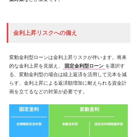
ご
提
供
す
る
金利上昇リスクへの備え
こ
と
を
お
変動金利型ローンは金利上昇リスクが伴います。将来
約
的な金利上昇を見据え、
固定金利型ローン
を選択す
束
致
る、変動金利型の場合は繰上返済を活用して元本を減
し
らす、金利上昇による返済額増加に耐えられる資金計
ま
画を立てるなどの対策が必要です。
す。