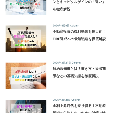
ンとキャピタルゲインの「違い」
を徹底解説
2026年4月9日
Column
不動産投資の複利効果を最大化！
FIRE達成への最短戦略を徹底解説
2026年3月27日
Column
解約通知書とは？書き方・提出期
限などの基礎知識を徹底解説
2026年3月21日
Column
金利上昇時代を乗り切る！不動産
投資で失敗しないための対策と戦