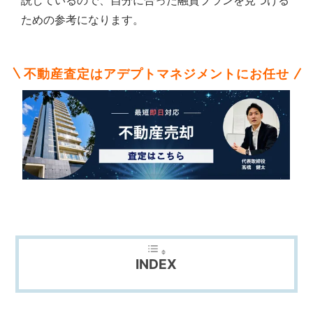
説しているので、自分に合った融資プランを見つける
不
動
ための参考になります。
産
な
ら
不動産査定はアデプトマネジメントにお任せ
ア
デ
プ
ト
マ
ネ
ジ
メ
ン
ト
に
お
任
INDEX
せ
下
さ
い。