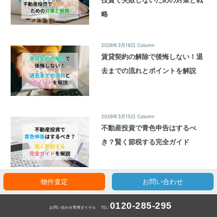
略
2026年3月18日
Column
賃貸契約の解除で後悔しない！退
去までの流れとポイントを解説
2026年3月15日
Column
不動産投資で青色申告はするべ
き？賢く節税する完全ガイド
物件査定
お問い合わせ
各種お問い合わせ
0120-285-295
お問い合わせ専用ダイヤル
TEL: