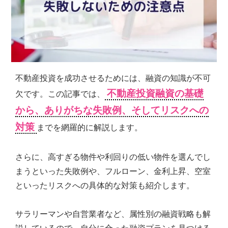
シ
ョ
ン
の
売
買・
賃
不動産投資を成功させるためには、融資の知識が不可
貸
管
不動産投資融資の基礎
欠です。この記事では、
理
から、ありがちな失敗例、そしてリスクへの
全
国
対策
までを網羅的に解説します。
対
応.
投
さらに、高すぎる物件や利回りの低い物件を選んでし
資
まうといった失敗例や、フルローン、金利上昇、空室
マ
といったリスクへの具体的な対策も紹介します。
ン
シ
ョ
サラリーマンや自営業者など、属性別の融資戦略も解
ン・