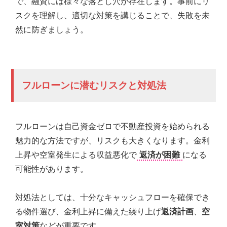
で、融資には様々な落とし穴が存在します。事前にリ
の
スクを理解し、適切な対策を講じることで、失敗を未
親
身
然に防ぎましょう。
に
な
り、
お
客
フルローンに潜むリスクと対処法
様
に
よ
り
フルローンは自己資金ゼロで不動産投資を始められる
良
魅力的な方法ですが、リスクも大きくなります。金利
い
上昇や空室発生による収益悪化で
返済が困難
になる
プ
ラ
可能性があります。
ン
ニ
対処法としては、十分なキャッシュフローを確保でき
ン
グ
る物件選び、金利上昇に備えた繰り上げ
返済計画
、
空
を
室対策
などが重要です。