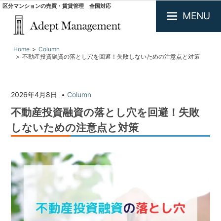
区分マンションの売買・賃貸管理 全国対応
MENU
大
Home
Column
阪
不動産投資融資の落とし穴を回避！失敗しないための注意点と対策
で
投
資
用
2026年4月8日
Column
不
不動産投資融資の落とし穴を回避！失敗
動
産
しないための注意点と対策
の
買
取・
査
定.
区
分
マ
ン