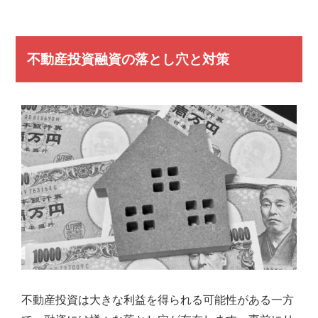
弊
社
は
不動産投資融資の落とし穴と対策
様々
な
角
度
か
ら、
経
験
豊
富
な
ス
タ
ッ
フ
が
皆
不動産投資は大きな利益を得られる可能性がある一方
様