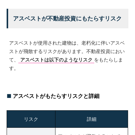
ご
提
供
アスベストが不動産投資にもたらすリスク
す
る
こ
と
アスベストが使用された建物は、老朽化に伴いアスベ
を
ストが飛散するリスクがあります。不動産投資におい
お
約
て、
アスベストは以下のようなリスク
をもたらしま
束
す。
致
し
ま
す。
アスベストがもたらすリスクと詳細
リスク
詳細