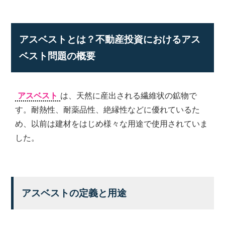
弊
社
は
アスベストとは？不動産投資におけるアス
様々
な
ベスト問題の概要
角
度
か
ら、
アスベスト
は、天然に産出される繊維状の鉱物で
経
す。耐熱性、耐薬品性、絶縁性などに優れているた
験
め、以前は建材をはじめ様々な用途で使用されていま
豊
富
した。
な
ス
タ
ッ
フ
アスベストの定義と用途
が
皆
様