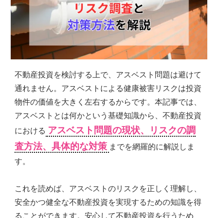
シ
ョ
ン
の
売
買・
賃
不動産投資を検討する上で、アスベスト問題は避けて
貸
管
通れません。アスベストによる健康被害リスクは投資
理
物件の価値を大きく左右するからです。本記事では、
全
アスベストとは何かという基礎知識から、不動産投資
国
対
アスベスト問題の現状、リスクの調
における
応.
査方法、具体的な対策
までを網羅的に解説しま
投
資
す。
マ
ン
これを読めば、アスベストのリスクを正しく理解し、
シ
ョ
安全かつ健全な不動産投資を実現するための知識を得
ン・
ることができます。安心して不動産投資を行うため