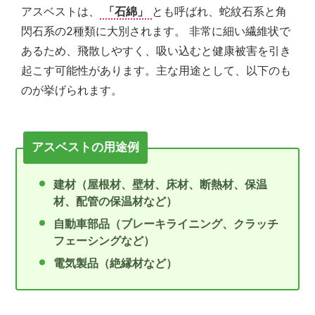
の
アスベストは、
「石綿」
とも呼ばれ、蛇紋石系と角
親
閃石系の2種類に大別されます。 非常に細い繊維状で
身
あるため、飛散しやすく、吸い込むと健康被害を引き
に
な
起こす可能性があります。主な用途として、以下のも
り、
のが挙げられます。
お
客
様
に
アスベストの用途例
よ
り
建材（屋根材、壁材、床材、断熱材、保温
良
い
材、配管の保温材など）
プ
自動車部品（ブレーキライニング、クラッチ
ラ
フェーシングなど）
ン
ニ
電気製品（絶縁材など）
ン
グ
を