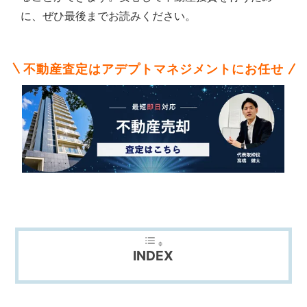
不
に、ぜひ最後までお読みください。
動
産
な
ら
不動産査定はアデプトマネジメントにお任せ
ア
デ
プ
ト
マ
ネ
ジ
メ
ン
ト
に
お
任
INDEX
せ
下
さ
い。