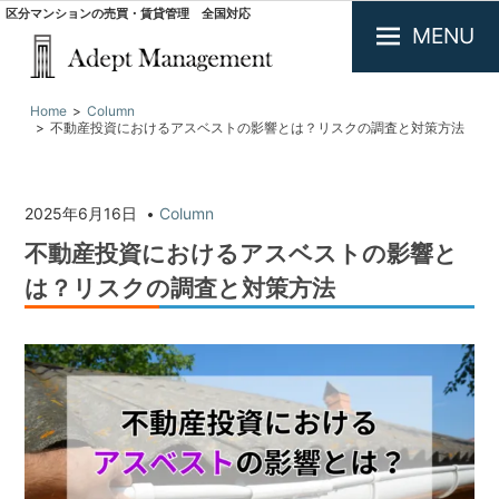
区分マンションの売買・賃貸管理 全国対応
MENU
大
Home
Column
阪
不動産投資におけるアスベストの影響とは？リスクの調査と対策方法
で
投
資
用
2025年6月16日
Column
不
不動産投資におけるアスベストの影響と
動
産
は？リスクの調査と対策方法
の
買
取・
査
定.
区
分
マ
ン