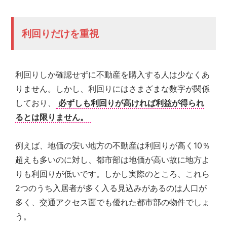
ご
提
供
利回りだけを重視
す
る
こ
と
利回りしか確認せずに不動産を購入する人は少なくあ
を
お
りません。しかし、利回りにはさまざまな数字が関係
約
しており、
必ずしも利回りが高ければ利益が得られ
束
るとは限りません。
致
し
ま
例えば、地価の安い地方の不動産は利回りが高く10％
す。
超えも多いのに対し、都市部は地価が高い故に地方よ
りも利回りが低いです。しかし実際のところ、これら
2つのうち入居者が多く入る見込みがあるのは人口が
多く、交通アクセス面でも優れた都市部の物件でしょ
う。