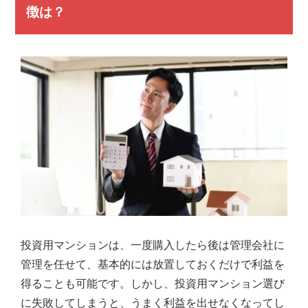
徴は？
弊
社
は
様々
な
角
度
か
ら、
経
験
豊
富
な
ス
タ
ッ
投資用マンションは、一度購入したら後は管理会社に
フ
管理を任せて、基本的には放置しておくだけで利益を
が
得ることも可能です。しかし、投資用マンション選び
皆
様
に失敗してしまうと、うまく利益を出せなくなってし