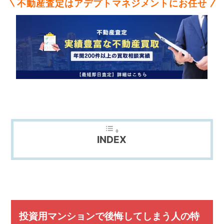
不
不動産査定はアデプトマネジメントにお任せ
動
産
な
ら
ア
デ
プ
ト
マ
ネ
ジ
メ
INDEX
ン
ト
に
お
任
せ
下
さ
投資用マンションで後悔してしまう人の特
い。