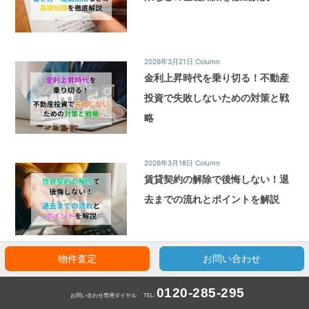
2026年3月21日
Column
金利上昇時代を乗り切る！不動産
投資で失敗しないための対策と戦
略
2026年3月18日
Column
賃貸契約の解除で後悔しない！退
去までの流れとポイントを解説
物件査定
お問い合わせ
2026年3月15日
Column
不動産投資で青色申告はするべ
0120-285-295
お問い合わせ専用ダイヤル
TEL:
き？賢く節税する完全ガイド