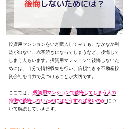
シ
ョ
ン
の
売
買・
賃
投資用マンションをいざ購入してみても、なかなか利
貸
管
益が出ない、赤字続きになってしまうなど、後悔して
理
しまう人もいます。投資用マンションで後悔しないた
全
めには、自分で情報収集を行い、信頼できる不動産投
国
対
資会社を自力で見つけることが大切です。
応.
投
ここでは、
投資用マンションで後悔してしまう人の
資
マ
特徴や後悔しないためにはどうすれば良いのか
につ
ン
いて解説していきます。
シ
ョ
ン・