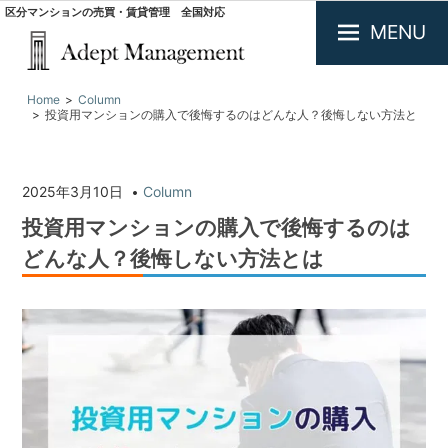
区分マンションの売買・賃貸管理 全国対応
MENU
大
Home
Column
阪
投資用マンションの購入で後悔するのはどんな人？後悔しない方法と
で
は
投
資
用
2025年3月10日
Column
不
投資用マンションの購入で後悔するのは
動
産
どんな人？後悔しない方法とは
の
買
取・
査
定.
区
分
マ
ン