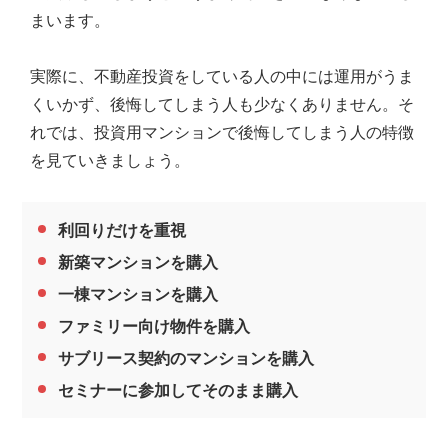
の
まいます。
親
身
に
実際に、不動産投資をしている人の中には運用がうま
な
くいかず、後悔してしまう人も少なくありません。そ
り、
れでは、投資用マンションで後悔してしまう人の特徴
お
客
を見ていきましょう。
様
に
よ
利回りだけを重視
り
新築マンションを購入
良
い
一棟マンションを購入
プ
ファミリー向け物件を購入
ラ
ン
サブリース契約のマンションを購入
ニ
セミナーに参加してそのまま購入
ン
グ
を