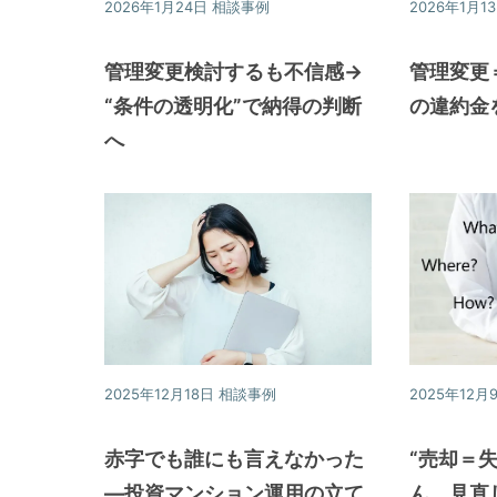
2026年1月24日
相談事例
2026年1月1
提
供
管理変更検討するも不信感→
管理変更
す
“条件の透明化”で納得の判断
の違約金
る
へ
こ
と
を
お
約
束
致
し
2025年12月18日
相談事例
2025年12月
ま
す。
赤字でも誰にも言えなかった
“売却＝
—投資マンション運用の立て
ん。見直