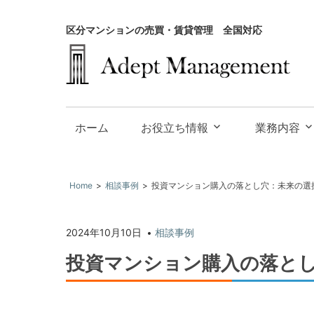
区分マンションの売買・賃貸管理 全国対応
大
阪
お役立ち情報
業務内容
で
投
資
Home
相談事例
投資マンション購入の落とし穴：未来の選
用
不
2024年10月10日
相談事例
動
産
投資マンション購入の落と
の
買