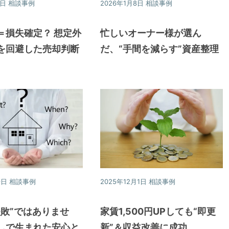
3日
相談事例
2026年1月8日
相談事例
＝損失確定？ 想定外
忙しいオーナー様が選ん
を回避した売却判断
だ、“手間を減らす”資産整理
9日
相談事例
2025年12月1日
相談事例
失敗”ではありませ
家賃1,500円UPしても“即更
しで生まれた安心と
新”＆収益改善に成功