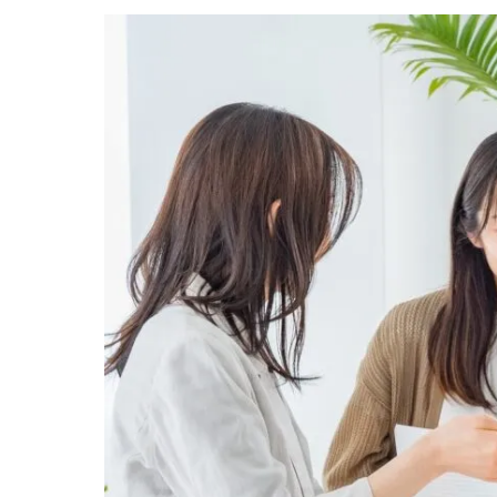
取・
査
定.
区
分
マ
ン
シ
ョ
ン
の
売
買・
賃
貸
管