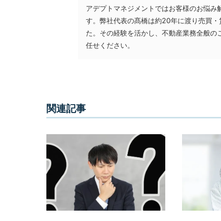
アデプトマネジメントではお客様のお悩み
客
す。弊社代表の髙橋は約20年に渡り売買
様
た。その経験を活かし、不動産業務全般の
に
任せください。
よ
り
良
い
関連記事
プ
ラ
ン
ニ
ン
グ
を
ご