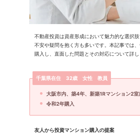
理
全
国
対
不動産投資は資産形成において魅力的な選択肢
応.
不安や疑問を抱く方も多いです。本記事では、
投
購入し、直面した問題とその対応について詳し
資
マ
千葉県在住 32歳 女性 教員
ン
シ
大阪市内、築4年、新築1Rマンション2室
ョ
令和2年購入
ン・
不
動
友人から投資マンション購入の提案
産