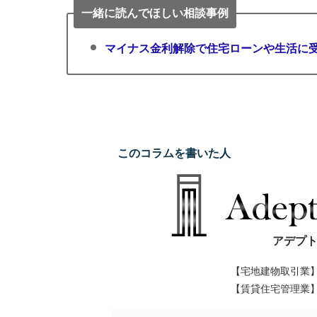
富
一緒に読んでほしい相談事例
な
マイナス金利解除で住宅ローンや生活に
ス
タ
ッ
フ
が
皆
このコラムを書いた人
様
の
親
身
アデプ
に
【宅地建物取引業
な
【賃貸住宅管理業
り、
お