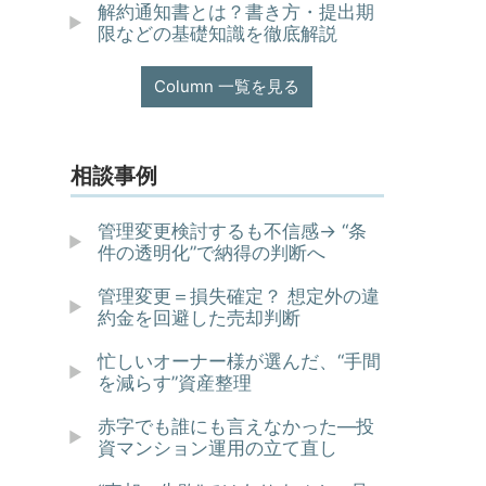
解約通知書とは？書き方・提出期
限などの基礎知識を徹底解説
Column 一覧を見る
相談事例
管理変更検討するも不信感→ “条
件の透明化”で納得の判断へ
管理変更＝損失確定？ 想定外の違
約金を回避した売却判断
忙しいオーナー様が選んだ、“手間
を減らす”資産整理
赤字でも誰にも言えなかった—投
資マンション運用の立て直し