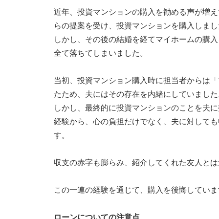
な
近年、投資マンションの購入を勧める声が増え
ら
らの提案を受け、投資マンションを購入しまし
ア
しかし、その後の結婚を経てマイホームの購入
デ
全て落ちてしまいました。
プ
ト
当初、投資マンション購入時に担当者からは「
マ
たため、夫にはその存在を内緒にしていました
ネ
しかし、最終的に投資マンションのことを夫に
ジ
経験から、心の負担だけでなく、夫に対しても
メ
す。
ン
ト
収支の赤字も膨らみ、紹介してくれた友人とは
に
お
この一連の経験を通じて、購入を後悔していま
任
せ
ローンについての注意点