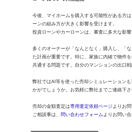
下
今後、マイホームを購入する可能性がある方は
さ
ーンの組み方が大きく影響を受けます。
い。
投資ローンやカーローンは、審査に多大な影響
弊
社
多くのオーナーが「なんとなく」購入し、「な
は
た計画が重要です。特に、家族に内緒で物件を
様々
共通する問題です。自分のマンションの出口戦
な
角
弊社ではAI等を使った売却シミュレーション
度
かがでしょうか。お気軽に弊社までご連絡下さ
か
ら、
売却の金額査定は
専用査定依頼ページ
よりお問
経
ご相談事は、
問い合わせフォーム
よりお問い合
験
豊