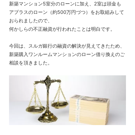
新築マンション5室分のローンに加え、2室は頭金も
弊
アプラスのローン（約500万円づつ）をお取組みして
社
は
おられましたので、
様々
何かしらの不正融資が行われたことは明白です。
な
角
度
今回は、スルガ銀行の融資の解決が見えてきたため、
か
新築購入ワンルームマンションのローン借り換えのご
ら、
相談を頂きました。
経
験
豊
富
な
ス
タ
ッ
フ
が
皆
様