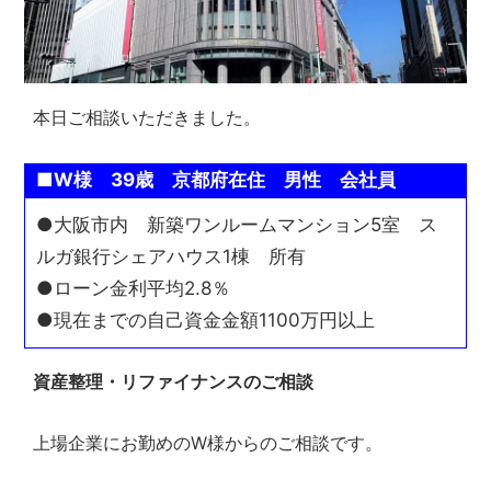
シ
ョ
ン
の
売
本日ご相談いただきました。
買・
賃
貸
■W様 39歳 京都府在住 男性 会社員
管
理
●大阪市内 新築ワンルームマンション5室 ス
全
ルガ銀行シェアハウス1棟 所有
国
●ローン金利平均2.8％
対
応.
●現在までの自己資金金額1100万円以上
投
資
資産整理・リファイナンスのご相談
マ
ン
シ
上場企業にお勤めのW様からのご相談です。
ョ
ン・