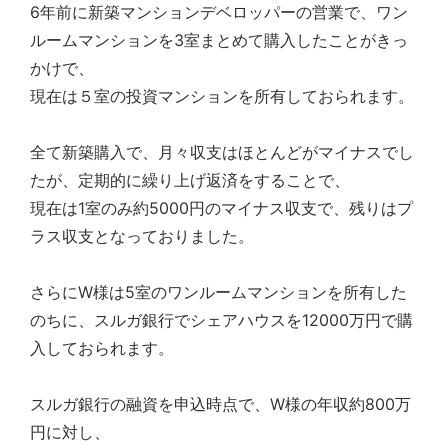
不
6年前に新築マンションデベロッパーの営業で、ワン
動
ルームマンションを3室まとめて購入したことがきっ
産
かけで、
な
ら
現在は５室の投資マンションを所有しておられます。
ア
デ
全て新築購入で、月々収支はほとんどがマイナスでし
プ
ト
たが、定期的に繰り上げ返済をすることで、
マ
現在は1室のみ約5000円のマイナス収支で、残りはプ
ネ
ラス収支となっておりました。
ジ
メ
ン
さらにW様は5室のワンルームマンションを所有した
ト
のちに、スルガ銀行でシェアハウスを12000万円で購
に
お
入しておられます。
任
せ
スルガ銀行の融資を申込時点で、W様の年収約800万
下
さ
円に対し、
い。