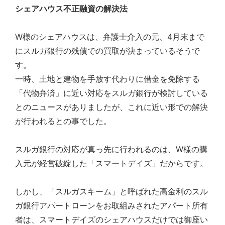
の
シェアハウス不正融資の解決法
親
身
W様のシェアハウスは、弁護士介入の元、4月末まで
に
な
にスルガ銀行の残債での買取が決まっているそうで
り、
す。
お
一時、土地と建物を手放す代わりに借金を免除する
客
様
「代物弁済」に近い対応をスルガ銀行が検討している
に
とのニュースがありましたが、これに近い形での解決
よ
が行われるとの事でした。
り
良
い
スルガ銀行の対応が真っ先に行われるのは、W様の購
プ
入元が経営破綻した「スマートデイズ」だからです。
ラ
ン
ニ
しかし、「スルガスキーム」と呼ばれた高金利のスル
ン
ガ銀行アパートローンをお取組みされたアパート所有
グ
を
者は、スマートデイズのシェアハウスだけでは御座い