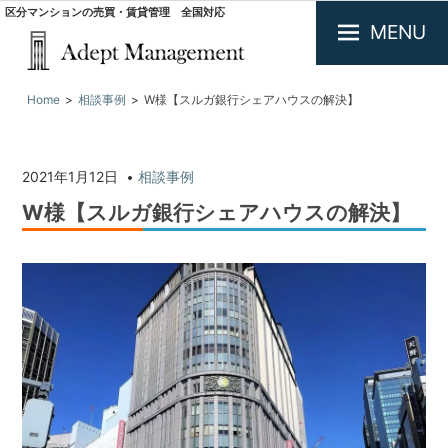
区分マンションの売買・賃貸管理 全国対応
MENU
大
Home
相談事例
W様【スルガ銀行シェアハウスの解決】
阪
で
投
資
2021年1月12日
相談事例
用
不
W様【スルガ銀行シェアハウスの解決】
動
産
の
買
取・
査
定.
区
分
マ
ン