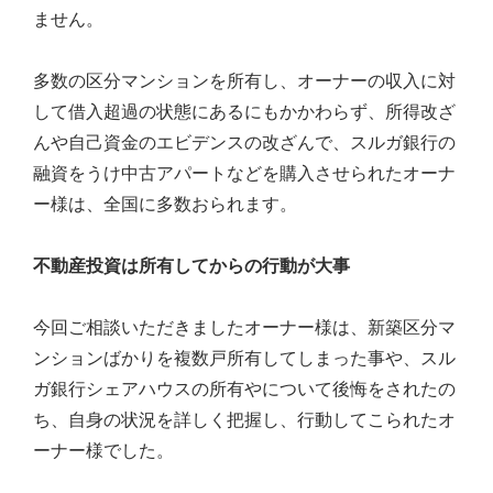
ご
ません。
提
供
す
多数の区分マンションを所有し、オーナーの収入に対
る
して借入超過の状態にあるにもかかわらず、所得改ざ
こ
んや自己資金のエビデンスの改ざんで、スルガ銀行の
と
を
融資をうけ中古アパートなどを購入させられたオーナ
お
ー様は、全国に多数おられます。
約
束
致
不動産投資は所有してからの行動が大事
し
ま
今回ご相談いただきましたオーナー様は、新築区分マ
す。
ンションばかりを複数戸所有してしまった事や、スル
ガ銀行シェアハウスの所有やについて後悔をされたの
ち、自身の状況を詳しく把握し、行動してこられたオ
ーナー様でした。