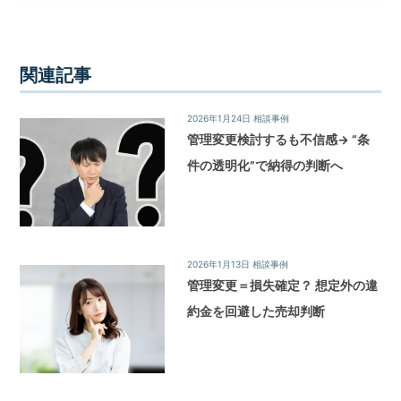
関連記事
2026年1月24日
相談事例
管理変更検討するも不信感→ “条
件の透明化”で納得の判断へ
2026年1月13日
相談事例
管理変更＝損失確定？ 想定外の違
約金を回避した売却判断