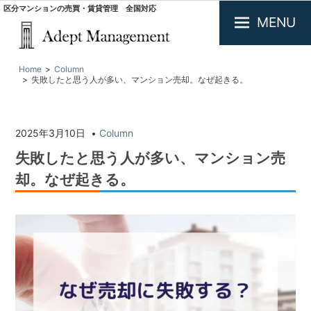
区分マンションの売買・賃貸管理 全国対応
MENU
大
Home
Column
阪
失敗したと思う人が多い、マンション売却。なぜ起きる。
で
投
資
用
2025年3月10日
Column
不
失敗したと思う人が多い、マンション売
動
産
却。なぜ起きる。
の
買
取・
査
定.
区
分
マ
ン