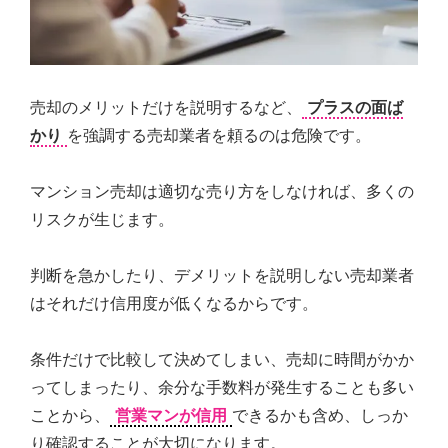
の
親
身
に
な
売却のメリットだけを説明するなど、
プラスの面ば
り、
かり
を強調する売却業者を頼るのは危険です。
お
客
様
マンション売却は適切な売り方をしなければ、多くの
に
リスクが生じます。
よ
り
良
判断を急かしたり、デメリットを説明しない売却業者
い
はそれだけ信用度が低くなるからです。
プ
ラ
ン
条件だけで比較して決めてしまい、売却に時間がかか
ニ
ってしまったり、余分な手数料が発生することも多い
ン
グ
ことから、
営業マンが信用
できるかも含め、しっか
を
り確認することが大切になります。