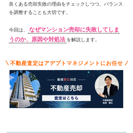
不
良くある売却失敗の理由をチェックしつつ、バランス
動
を調整することも大切です。
産
な
ら
なぜマンション売却に失敗してしま
今回は、
ア
うのか、原因や対処法
デ
を解説します。
プ
ト
マ
不動産査定はアデプトマネジメントにお任せ
ネ
ジ
メ
ン
ト
に
お
任
せ
下
さ
い。