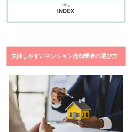
弊
INDEX
社
は
様々
な
角
度
か
失敗しやすいマンション売却業者の選び方
ら、
経
験
豊
富
な
ス
タ
ッ
フ
が
皆
様