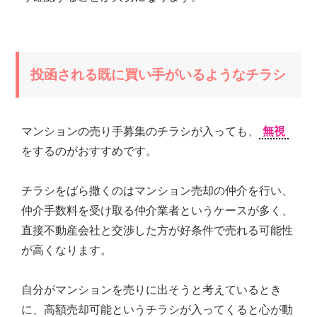
ご
提
供
す
る
投函される既に買い手がいるようなチラシ
こ
と
を
お
マンションの売り手募集のチラシが入っても、
無視
約
をするのがおすすめです。
束
致
し
チラシをばら撒くのはマンション売却の仲介を行い、
ま
仲介手数料を受け取る仲介業者というケースが多く、
す。
直接不動産会社と交渉した方が好条件で売れる可能性
が高くなります。
自分がマンションを売りに出そうと考えているとき
に、高額売却可能というチラシが入ってくると心が動