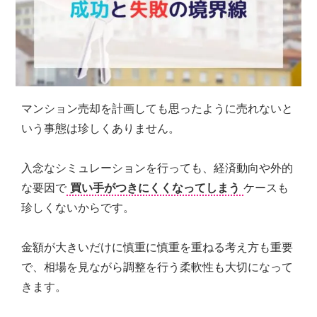
シ
ョ
ン
の
売
買・
賃
マンション売却を計画しても思ったように売れないと
貸
管
いう事態は珍しくありません。
理
全
入念なシミュレーションを行っても、経済動向や外的
国
対
な要因で
買い手がつきにくくなってしまう
ケースも
応.
珍しくないからです。
投
資
マ
金額が大きいだけに慎重に慎重を重ねる考え方も重要
ン
で、相場を見ながら調整を行う柔軟性も大切になって
シ
きます。
ョ
ン・