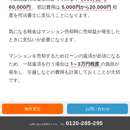
60,000円
、登記費用は
5,000円から20,000円
程
度を司法書士に支払うことになります。
気になる税金はマンション売却時に売却益が発生した
ときに支払いが必要になります。
マンションを売却するためローンの返済が必須になる
ため、一括返済を行う場合は
1～3万円程度
の負担が
発生し、引越しなどの費用も計算しておくことが大切
です。
物件査定
お問い合わせ
マンション売却の平均的な査定額
0120-285-295
お問い合わせ専用ダイヤル
TEL: