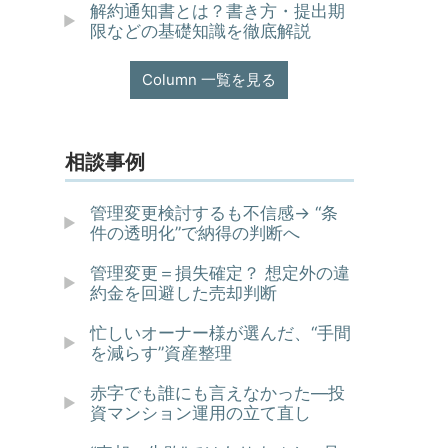
解約通知書とは？書き方・提出期
限などの基礎知識を徹底解説
Column 一覧を見る
相談事例
管理変更検討するも不信感→ “条
件の透明化”で納得の判断へ
管理変更＝損失確定？ 想定外の違
約金を回避した売却判断
忙しいオーナー様が選んだ、“手間
を減らす”資産整理
赤字でも誰にも言えなかった—投
資マンション運用の立て直し