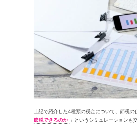
提
供
す
る
こ
と
を
お
約
束
致
し
ま
上記で紹介した4種類の税金について、節税の
す。
節税できるのか
」というシミュレーションも