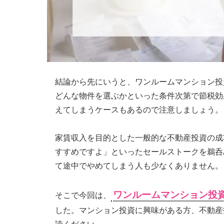
理
全
国
対
応.
結論から先にいうと、ワンルームマンション投
投
どんな物件を選ぶかといった条件次第で節税効
資
えてしまうケースもあるので注意しましょう。
マ
ン
家賃収入を目的とした一般的な不動産投資の成
シ
すすめですよ」といったセールストークを鵜呑
ョ
て途中でやめてしまう人も少なくありません。
ン・
不
ワンルームマンション投
そこで今回は、
動
した。マンション投資に興味がある方、不動産
産