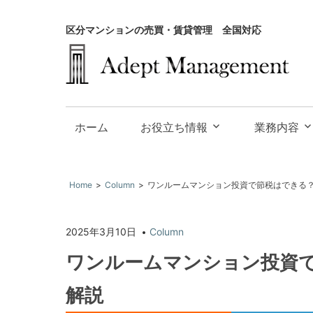
区分マンションの売買・賃貸管理 全国対応
大
阪
お役立ち情報
業務内容
で
投
資
Home
Column
ワンルームマンション投資で節税はできる
用
不
2025年3月10日
Column
動
産
ワンルームマンション投資
の
解説
買