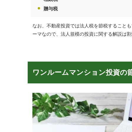
客
贈与税
様
に
なお、不動産投資では法人税を節税することも
よ
ーマなので、法人規模の投資に関する解説は割
り
良
い
プ
ワンルームマンション投資の
ラ
ン
ニ
ン
グ
を
ご