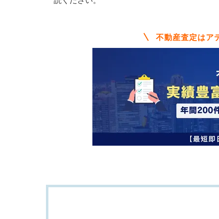
読ください。
な
ら
ア
不動産査定はア
デ
プ
ト
マ
ネ
ジ
メ
ン
ト
に
お
任
せ