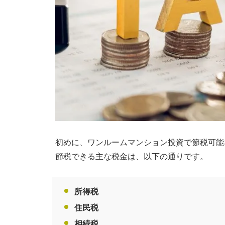
富
な
ス
タ
ッ
フ
が
皆
様
の
初めに、ワンルームマンション投資で節税可能
親
節税できる主な税金は、以下の通りです。
身
に
所得税
な
住民税
り、
相続税
お