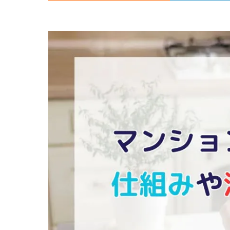
取・
査
定.
区
分
マ
ン
シ
ョ
ン
の
売
買・
賃
貸
管