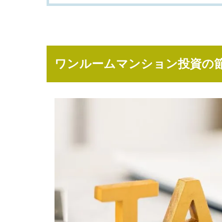
下
さ
い。
弊
ワンルームマンション投資の
社
は
様々
な
角
度
か
ら、
経
験
豊