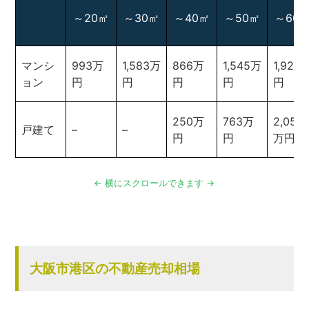
～20㎡
～30㎡
～40㎡
～50㎡
～60
マンシ
993万
1,583万
866万
1,545万
1,921
ョン
円
円
円
円
円
250万
763万
2,055
戸建て
–
–
円
円
万円
大阪市港区の不動産売却相場