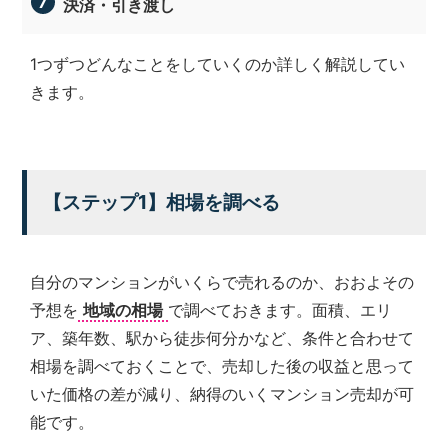
決済・引き渡し
の
親
身
1つずつどんなことをしていくのか詳しく解説してい
に
きます。
な
り、
お
客
様
【ステップ1】相場を調べる
に
よ
り
良
自分のマンションがいくらで売れるのか、おおよその
い
プ
予想を
地域の相場
で調べておきます。面積、エリ
ラ
ア、築年数、駅から徒歩何分かなど、条件と合わせて
ン
相場を調べておくことで、売却した後の収益と思って
ニ
ン
いた価格の差が減り、納得のいくマンション売却が可
グ
能です。
を