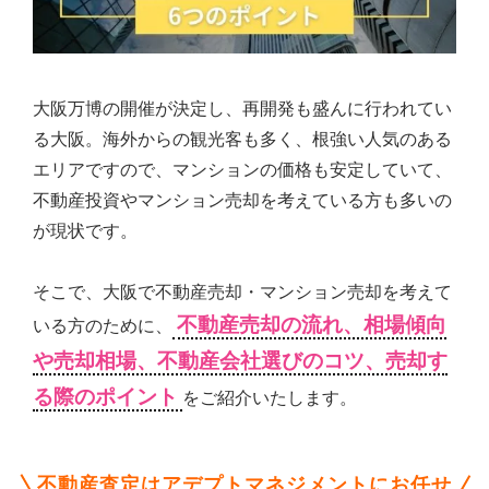
シ
ョ
ン
の
売
大阪万博の開催が決定し、再開発も盛んに行われてい
買・
る大阪。海外からの観光客も多く、根強い人気のある
賃
エリアですので、マンションの価格も安定していて、
貸
管
不動産投資やマンション売却を考えている方も多いの
理
が現状です。
全
国
対
そこで、大阪で不動産売却・マンション売却を考えて
応.
不動産売却の流れ、相場傾向
いる方のために、
投
や売却相場、不動産会社選びのコツ、売却す
資
マ
る際のポイント
をご紹介いたします。
ン
シ
ョ
ン・
不動産査定はアデプトマネジメントにお任せ