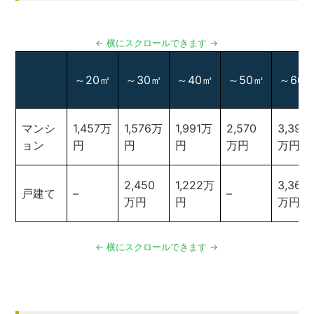
～20㎡
～30㎡
～40㎡
～50㎡
～60
マンシ
1,457万
1,576万
1,991万
2,570
3,399
ョン
円
円
円
万円
万円
2,450
1,222万
3,367
戸建て
–
–
万円
円
万円