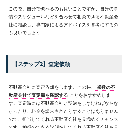
ご
提
この際、自分で調べるのも良いことですが、自身の事
供
情やスケジュールなどを合わせて相談できる不動産会
す
社に相談し、専門家によるアドバイスを参考にするの
る
こ
も良いでしょう。
と
を
お
約
束
【ステップ2】査定依頼
致
し
ま
す。
不動産会社に査定依頼をします。この時、
複数の不
動産会社で査定額を確認する
ことをおすすめしま
す。査定時には不動産会社と契約をしなければならな
かったり、料金を請求されたりすることはありません
ので、担当してくれる不動産会社を見極めるチャンス
です。納得のできる説明をしてくれる不動産会社を見