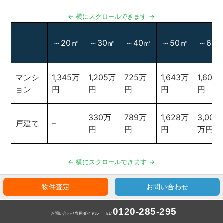
～20㎡
～30㎡
～40㎡
～50㎡
～60
マンシ
1,345万
1,205万
725万
1,643万
1,607
ョン
円
円
円
円
円
330万
789万
1,628万
3,000
戸建て
–
円
円
円
万円
物件査定
お問い合わせ
0120-285-295
お問い合わせ専用ダイヤル
TEL: