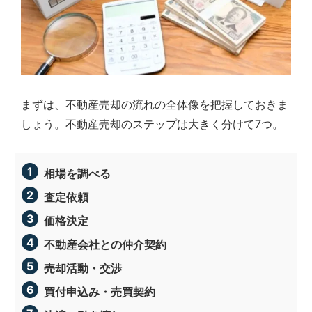
弊
社
は
様々
な
角
度
まずは、不動産売却の流れの全体像を把握しておきま
か
しょう。不動産売却のステップは大きく分けて7つ。
ら、
経
験
相場を調べる
豊
富
査定依頼
な
ス
価格決定
タ
不動産会社との仲介契約
ッ
フ
売却活動・交渉
が
買付申込み・売買契約
皆
様