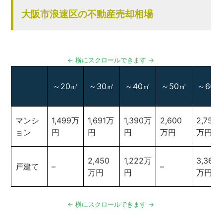
大阪市浪速区の不動産売却相場
～20㎡
～30㎡
～40㎡
～50㎡
～60
マンシ
1,499万
1,691万
1,390万
2,600
2,759
ョン
円
円
円
万円
万円
2,450
1,222万
3,367
戸建て
–
–
万円
円
万円