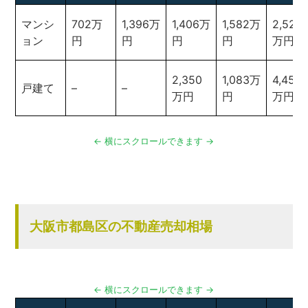
マンシ
702万
1,396万
1,406万
1,582万
2,525
ョン
円
円
円
円
万円
2,350
1,083万
4,450
戸建て
–
–
万円
円
万円
大阪市都島区の不動産売却相場