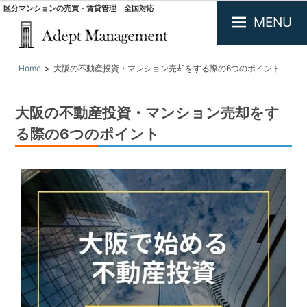
区分マンションの売買・賃貸管理 全国対応
MENU
大
Home
大阪の不動産投資・マンション売却をする際の6つのポイント
阪
で
投
大阪の不動産投資・マンション売却をす
資
用
る際の6つのポイント
不
動
産
の
買
取・
査
定.
区
分
マ
ン