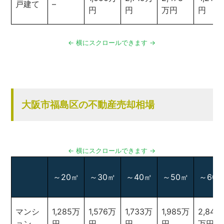
戸建て
–
円
円
万円
円
大阪市福島区の不動産売却相場
～20㎡
～30㎡
～40㎡
～50㎡
～60
マンシ
1,285万
1,576万
1,733万
1,985万
2,845
ョン
円
円
円
円
万円