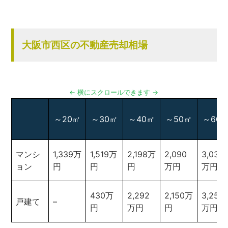
大阪市西区の不動産売却相場
～20㎡
～30㎡
～40㎡
～50㎡
～60
マンシ
1,339万
1,519万
2,198万
2,090
3,031
ョン
円
円
円
万円
万円
430万
2,292
2,150万
3,250
戸建て
–
円
万円
円
万円