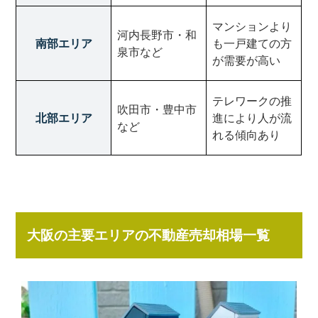
マンションより
河内長野市・和
南部エリア
も一戸建ての方
泉市など
が需要が高い
テレワークの推
吹田市・豊中市
北部エリア
進により人が流
など
れる傾向あり
大阪の主要エリアの不動産売却相場一覧