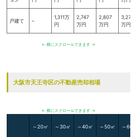
1,311万
2,747
2,807
3,273
戸建て
–
円
万円
万円
万円
大阪市天王寺区の不動産売却相場
～20㎡
～30㎡
～40㎡
～50㎡
～60