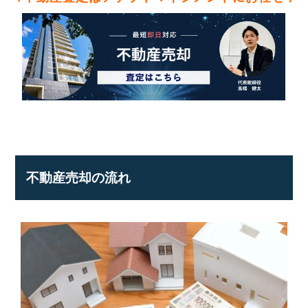
不
動
産
な
ら
ア
デ
プ
ト
マ
ネ
ジ
不動産売却の流れ
メ
ン
ト
に
お
任
せ
下
さ
い。