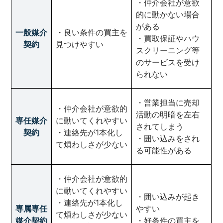
・仲介会社が意欲
的に動かない場合
がある
一般媒介
・良い条件の買主を
・買取保証やハウ
契約
見つけやすい
スクリーニング等
のサービスを受け
られない
・営業担当に売却
・仲介会社が意欲的
活動の明暗を左右
専任媒介
に動いてくれやすい
されてしまう
契約
・連絡先が1本化し
・囲い込みをされ
て煩わしさが少ない
る可能性がある
・仲介会社が意欲的
に動いてくれやすい
・囲い込みが起き
・連絡先が1本化し
専属専任
やすい
て煩わしさが少ない
媒介契約
・好条件の買主を