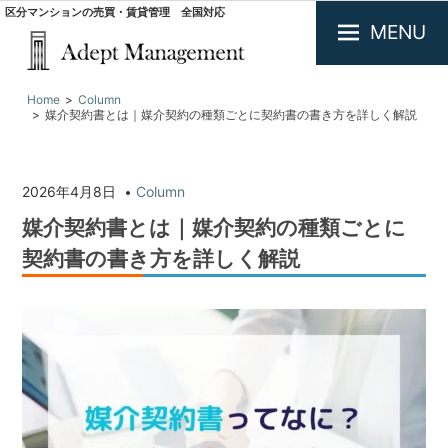
区分マンションの売買・賃貸管理 全国対応
MENU
大
Home
Column
阪
媒介契約書とは｜媒介契約の種類ごとに契約書の書き方を詳しく解説
で
投
資
用
2026年4月8日
Column
不
媒介契約書とは｜媒介契約の種類ごとに
動
産
契約書の書き方を詳しく解説
の
買
取・
査
定.
区
分
マ
ン