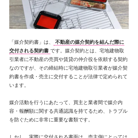
弊
社
は
様々
な
角
「媒介契約書」は、
不動産の媒介契約を結んだ際に
度
交付される契約書
です。媒介契約とは、宅地建物取
か
ら、
引業者に不動産の売買や賃貸の仲介役を依頼する契約
経
なのですが、その締結時に宅地建物取引業者が媒介契
験
約書を作成・売主に交付することが法律で定められて
豊
富
います。
な
ス
媒介活動を行うにあたって、買主と業者間で媒介内
タ
ッ
容・報酬額に関する共通認識を持てるため、トラブル
フ
を防ぐために非常に重要な書類です。
が
皆
様
しかし、実際に交付される書面は、売主側にとっては