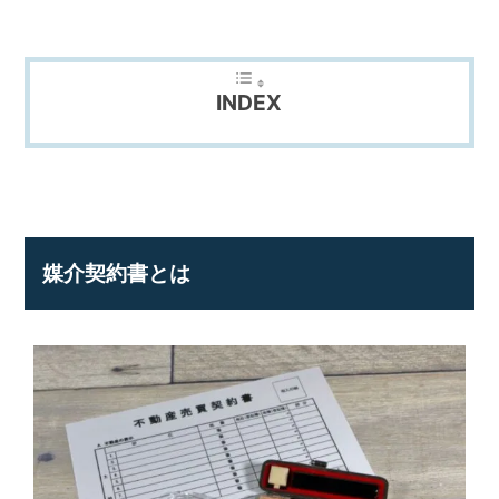
不
動
産
な
ら
INDEX
ア
デ
プ
ト
マ
ネ
ジ
媒介契約書とは
メ
ン
ト
に
お
任
せ
下
さ
い。