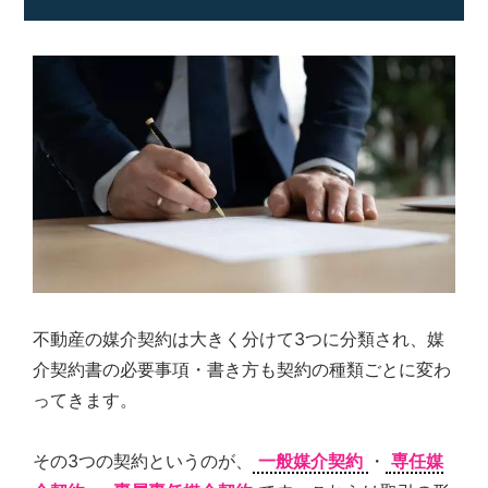
ご
提
供
す
る
こ
と
を
お
約
束
致
し
ま
す。
不動産の媒介契約は大きく分けて3つに分類され、媒
介契約書の必要事項・書き方も契約の種類ごとに変わ
ってきます。
その3つの契約というのが、
一般媒介契約
・
専任媒