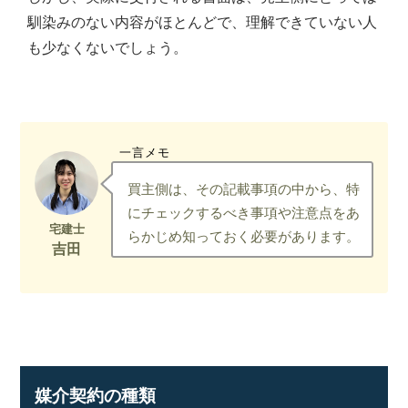
の
馴染みのない内容がほとんどで、理解できていない人
親
も少なくないでしょう。
身
に
な
り、
お
客
一言メモ
様
に
買主側は、その記載事項の中から、特
よ
にチェックするべき事項や注意点をあ
り
らかじめ知っておく必要があります。
良
い
プ
ラ
ン
ニ
ン
グ
媒介契約の種類
を