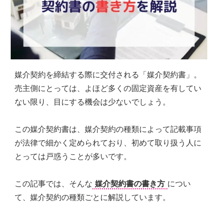
シ
ョ
ン
の
売
買・
賃
媒介契約を締結する際に交付される「媒介契約書」。
貸
管
売主側にとっては、よほど多くの固定資産を有してい
理
ない限り、目にする機会は少ないでしょう。
全
国
対
この媒介契約書は、媒介契約の種類によって記載事項
応.
が法律で細かく定められており、初めて取り扱う人に
投
とっては戸惑うことが多いです。
資
マ
ン
この記事では、そんな
媒介契約書の書き方
につい
シ
て、媒介契約の種類ごとに解説しています。
ョ
ン・