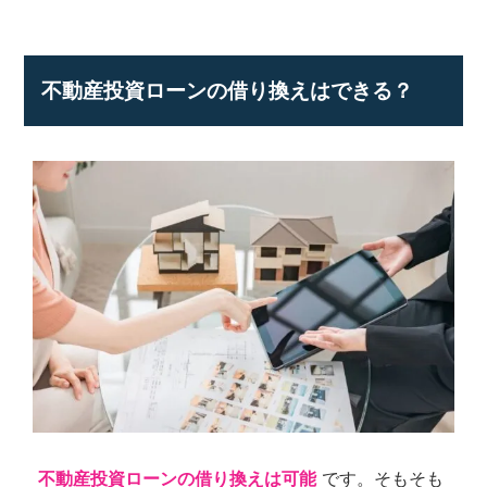
弊
社
は
不動産投資ローンの借り換えはできる？
様々
な
角
度
か
ら、
経
験
豊
富
な
ス
タ
ッ
フ
が
皆
様
不動産投資ローンの借り換えは可能
です。そもそも