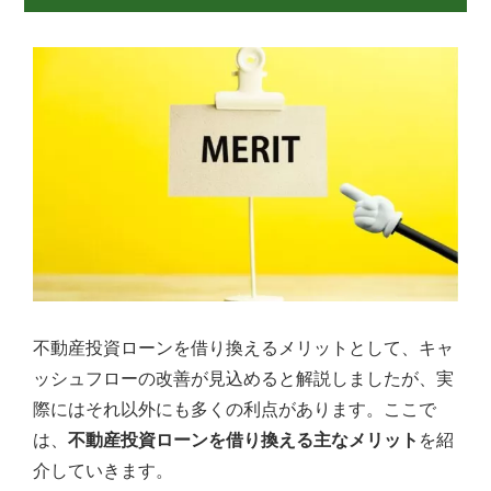
ご
提
供
す
る
こ
と
を
お
約
束
致
し
ま
す。
不動産投資ローンを借り換えるメリットとして、キャ
ッシュフローの改善が見込めると解説しましたが、実
際にはそれ以外にも多くの利点があります。ここで
は、
不動産投資ローンを借り換える主なメリット
を紹
介していきます。