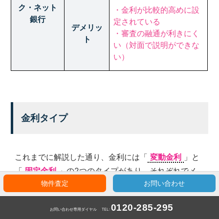
ク・ネット
・金利が比較的高めに設
銀行
定されている
デメリッ
・審査の融通が利きにく
ト
い（対面で説明ができな
い）
金利タイプ
これまでに解説した通り、金利には「
変動金利
」と
「
固定金利
」の2つのタイプがあり、それぞれでメ
リットデメリットが異なります。自身の返済計画に合
物件査定
お問い合わせ
わせて、無理のないタイプを選びましょう。
0120-285-295
お問い合わせ専用ダイヤル
TEL: