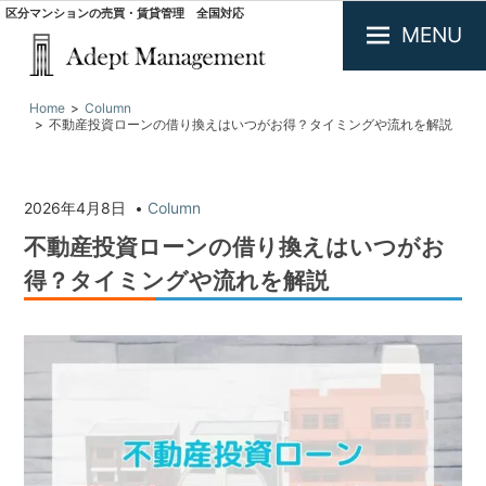
区分マンションの売買・賃貸管理 全国対応
MENU
大
Home
Column
阪
不動産投資ローンの借り換えはいつがお得？タイミングや流れを解説
で
投
資
用
2026年4月8日
Column
不
不動産投資ローンの借り換えはいつがお
動
産
得？タイミングや流れを解説
の
買
取・
査
定.
区
分
マ
ン