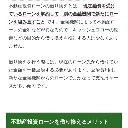
の
不動産投資ローンの借り換えとは、
現在融資を受け
親
ているローンを解約して、別の金融機関で新たにロー
身
に
ンを組み直すこと
です。金融機関によって不動産ロ
な
ーンの金利などが異なるので、キャッシュフローの改
り、
善などの目的から借り換えを検討する人は少なくあり
お
客
ません。
様
に
借り換えを行う際には、現在のローン先から借りてい
よ
り
た金額を一括返済する必要があります。返済費用は、
良
新たな金融機関からのローンでまかなって支払うケー
い
スが多い傾向です。
プ
ラ
ン
ニ
ン
グ
不動産投資ローンを借り換えるメリット
を