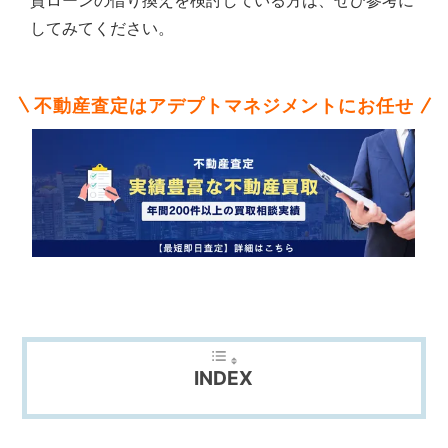
資ローンの借り換えを検討している方は、ぜひ参考に
不
動
してみてください。
産
な
ら
不動産査定はアデプトマネジメントにお任せ
ア
デ
プ
ト
マ
ネ
ジ
メ
ン
ト
に
お
任
INDEX
せ
下
さ
い。