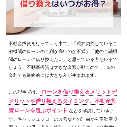
シ
ョ
ン
の
売
買・
賃
不動産投資を行っていく中で、「現在契約している金
貸
管
融機関のローンの金利が高いのが不満」「他の金融機
理
関のローンに借り換えたい」と思っている方もいるで
全
しょう。不動産投資は大きな金額が動くので、1％の
国
対
金利でも最終的には大きな差が生まれます。
応.
投
ローンを借り換えるメリットデ
この記事では、
資
マ
メリットや借り換えるタイミング、不動産投
ン
資ローンを選ぶポイント
などを解説していきま
シ
ョ
す。キャッシュフローの改善などの理由から不動産投
ン・